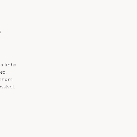
o
a linha
bro,
enhum
ssível,