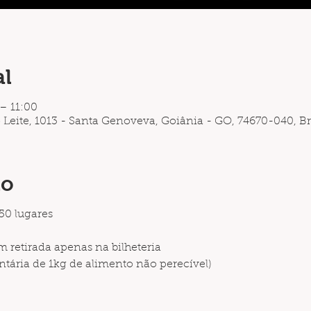
al
 – 11:00
Leite, 1013 - Santa Genoveva, Goiânia - GO, 74670-040, Br
to
0 lugares
 retirada apenas na bilheteria
tária de 1kg de alimento não perecível)