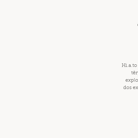
Hi.a.t
tên
expl
dos ex