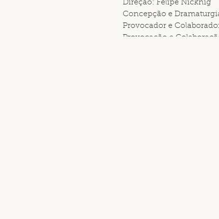
Direção: Felipe Nicknig
Concepção e Dramaturgia
Provocador e Colaborador
Provocação e Colaboraçã
Artista circense: Felipe 
Trilha sonora (pesquisa e
Iluminação: Roosevelt S
Cenografia (criação e ex
Figurino: Amanda Marqu
Fotos: Gabriela Lys
Design Gráfico: Kamila 
Equipe de Produção: Gise
Assessoria de imprensa: 
Contador: Gelcir Leandro
Co-produção: Catavento