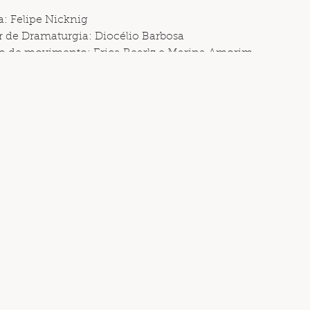
: Felipe Nicknig
 de Dramaturgia: Diocélio Barbosa
o de movimento: Erica Bearlz e Marina Amorim
Nicknig e Pedro Souza
 criação): Fernando Assis
aavedra
ecução): Gabriel Côrtes e Joaquim Gardino
es
Amorim
lle Carvalho e Geovani Santos
Nadia Junqueira
 de Souza Schreiner
 Companhia Circense