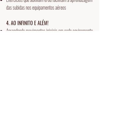
das subidas nos equipamentos aéreos
4. AO INFINITO E ALÉM!
Aprendendo movimentos iniciais em cada equipamento
aéreo.
Calma! Não é necessário ter o equipamento aéreo em
casa!